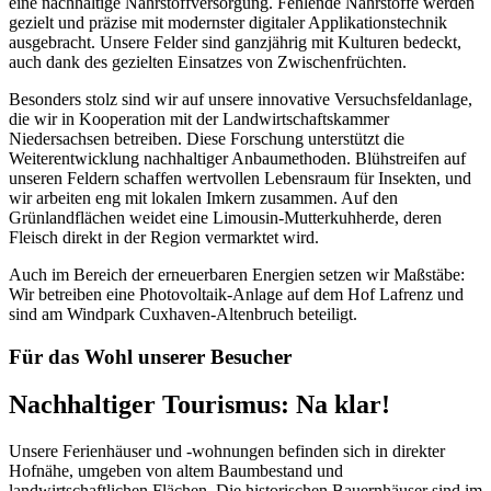
eine nachhaltige Nährstoffversorgung. Fehlende Nährstoffe werden
gezielt und präzise mit modernster digitaler Applikationstechnik
ausgebracht. Unsere Felder sind ganzjährig mit Kulturen bedeckt,
auch dank des gezielten Einsatzes von Zwischenfrüchten.
Besonders stolz sind wir auf unsere innovative Versuchsfeldanlage,
die wir in Kooperation mit der Landwirtschaftskammer
Niedersachsen betreiben. Diese Forschung unterstützt die
Weiterentwicklung nachhaltiger Anbaumethoden. Blühstreifen auf
unseren Feldern schaffen wertvollen Lebensraum für Insekten, und
wir arbeiten eng mit lokalen Imkern zusammen. Auf den
Grünlandflächen weidet eine Limousin-Mutterkuhherde, deren
Fleisch direkt in der Region vermarktet wird.
Auch im Bereich der erneuerbaren Energien setzen wir Maßstäbe:
Wir betreiben eine Photovoltaik-Anlage auf dem Hof Lafrenz und
sind am Windpark Cuxhaven-Altenbruch beteiligt.
Für das Wohl unserer Besucher
Nachhaltiger Tourismus: Na klar!
Unsere Ferienhäuser und -wohnungen befinden sich in direkter
Hofnähe, umgeben von altem Baumbestand und
landwirtschaftlichen Flächen. Die historischen Bauernhäuser sind im